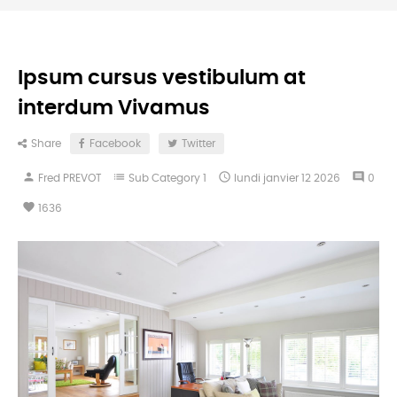
Ipsum cursus vestibulum at
interdum Vivamus
Share
Facebook
Twitter
person
list

comment
Fred PREVOT
Sub Category 1
lundi
janvier
12
2026
0
favorite
1636