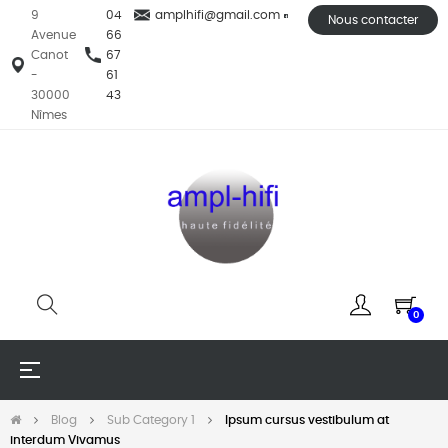
9
04
amplhifi@gmail.com
Nous contacter
Avenue
66
Canot
67
-
61
30000
43
Nîmes
0
Basculer
☰
la
navigation
Blog
Sub Category 1
Ipsum cursus vestibulum at
interdum Vivamus