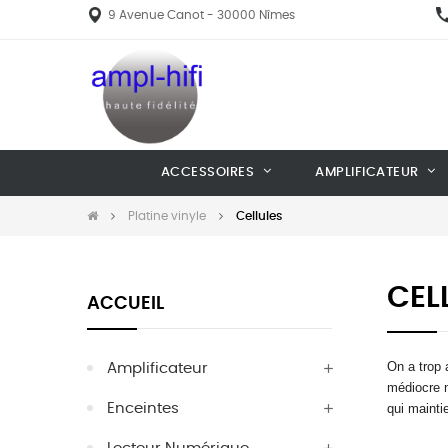
9 Avenue Canot - 30000 Nîmes
ACCESSOIRES
AMPLIFICATEUR
Platine vinyle
Cellules
CEL
ACCUEIL
On a trop 
Amplificateur
médiocre ne
Enceintes
qui mainti