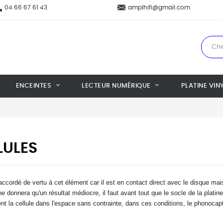
04 66 67 61 43
amplhifi@gmail.com
ENCEINTES
LECTEUR NUMÉRIQUE
PLATINE VIN
LULES
accordé de vertu à cet élément car il est en contact direct avec le disque mai
 donnera qu'un résultat médiocre, il faut avant tout que le socle de la platine f
ent la cellule dans l'espace sans contrainte, dans ces conditions, le phonoca