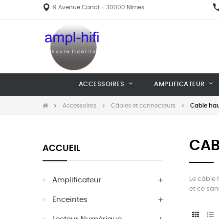
9 Avenue Canot - 30000 Nîmes
ACCESSOIRES
AMPLIFICATEUR
Accessoires
Câbles et connecteurs
Cable hau
CAB
ACCUEIL
Le câble 
Amplificateur
et ce san
Enceintes