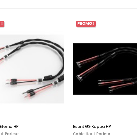
 !
PROMO !
 Eterna HP
Esprit G9 Kappa HP
ut Parleur
Cable Haut Parleur