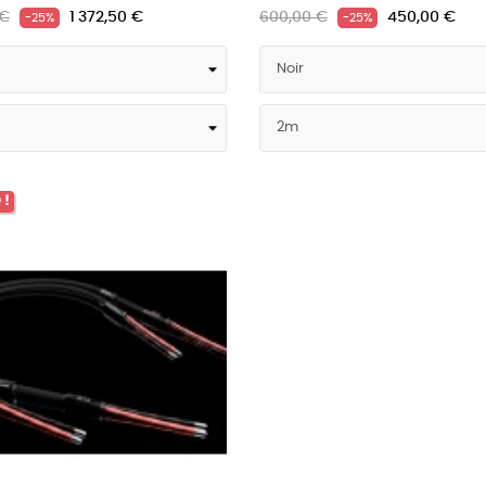
 €
1 372,50 €
600,00 €
450,00 €
-25%
-25%
 !