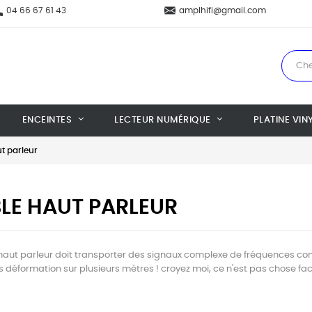
04 66 67 61 43
amplhifi@gmail.com
ENCEINTES
LECTEUR NUMÉRIQUE
PLATINE VIN
t parleur
LE HAUT PARLEUR
haut parleur doit transporter des signaux complexe de fréquences com
s déformation sur plusieurs mètres ! croyez moi, ce n'est pas chose facil