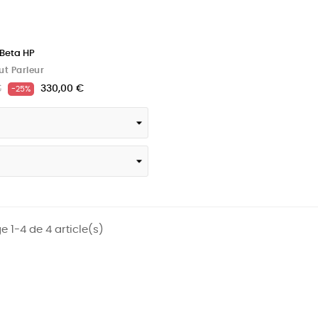
 Beta HP
ut Parleur
€
330,00 €
-25%
e 1-4 de 4 article(s)