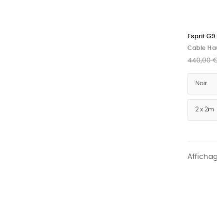
Esprit G9
Cable Ha
440,00 
Affichag