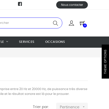
Nous contacter
0
YLE
SERVICES
OCCASIONS
THEME OPTIONS
prise entre 20 Hz et 20000 Hz, de puissance très diverse
e et le résultat sonore est là pour le prouver.

Trier par:
Pertinence