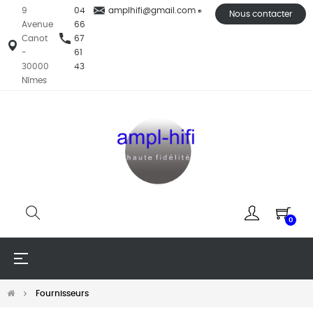
9
04
amplhifi@gmail.com
Nous contacter
Avenue
66
Canot
67
-
61
30000
43
Nîmes
0
Basculer
☰
la
navigation
Fournisseurs