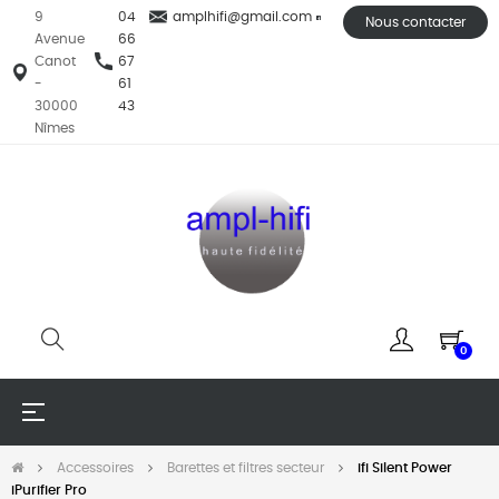
9
04
amplhifi@gmail.com
Nous contacter
Avenue
66
Canot
67
-
61
30000
43
Nîmes
0
Basculer
☰
la
navigation
Accessoires
Barettes et filtres secteur
ifi Silent Power
iPurifier Pro