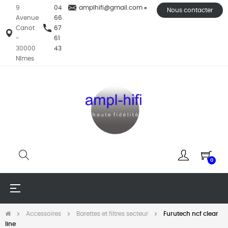
9
04
amplhifi@gmail.com
Nous contacter
Avenue
66
Canot
67
-
61
30000
43
Nîmes
0
Basculer
☰
la
navigation
Accessoires
Barettes et filtres secteur
Furutech ncf clear
line