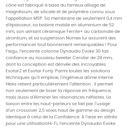
cône est fabriqué à base du fameux alliage de
magnésium, de silicate et de polymère connu sous
l’appellation
MSP
. Sa membrane de seulement 0,4 mm
d’épaisseur, sa
bobine mobile en aluminium
de 52
mm, son
aimant céramique Ferrite+
au carbonate de
strontium, et sa
suspension Nomex
lui assurent des
performances tout bonnement remarquables ! Pour
l’aigu, l’enceinte colonne
Dynaudio Evoke 30
fait
confiance au nouveau
tweeter Cerotar
de 28 mm,
dont la conception est dérivée des incroyables
Esotar2 et Esotar Forty. Parmi toutes les solutions
techniques qu’il emploie, l’ingénieux
dôme interne
Hexis
retient particulièrement l’attention : il permet
non seulement de lisser la réponse en fréquence,
mais aussi d’éliminer les résonances néfastes. La
liaison entre les haut-parleurs se fait par l’usage
d’un
crossover 2,5 voies haut de gamme
au design
identique à celui de la Confidence.
A l’aise en stéréo
pour une utilisation
Hi-Fi
, l’enceinte
Dynaudio Evoke