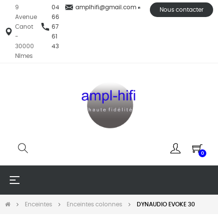
9
04
amplhifi@gmail.com
Nous contacter
Avenue
66
Canot
67
-
61
30000
43
Nîmes
0
Basculer
☰
la
navigation
Enceintes
Enceintes colonnes
DYNAUDIO EVOKE 30