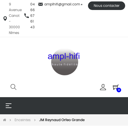
9
04
amplhifi@gmail.com
Nous contacter
Avenue
66
Canot
67
-
61
30000
43
Nîmes
0
Basculer
☰
la
navigation
Enceintes
JM Reynaud Orfeo Grande