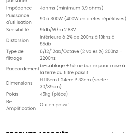
passante
Impédance
4ohms (minimum 3,9 ohms)
Puissance
90 à 300W (400W en crêtes répétitives)
d'utilisation
Sensibilité
91db/W/m 2.83V
inférieure à 2% de 200hz à 18khz à
Distorsion
85db
Type de
6/12/12db/Octave (2 voies ½) 200hz –
filtrage
2200hz
bi-câblage + 5ème borne pour mise à
Raccordement
la terre du filtre passif
H 118cm L 24cm P 33cm (socle :
Dimensions
30/39cm)
Poids
45kg (pièce)
Bi-
Oui en passif
Amplification