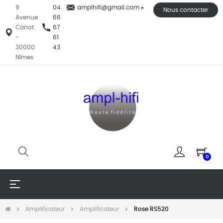
9
04
amplhifi@gmail.com
Nous contacter
Avenue
66
Canot
67
-
61
30000
43
Nîmes
0
Basculer
☰
la
navigation
Amplificateur
Amplificateur
Rose RS520